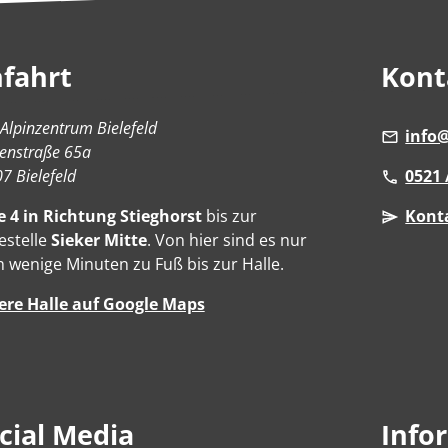
fahrt
Kont
Alpinzentrum Bielefeld
info@
enstraße 65a
7 Bielefeld
0521 
e 4 in Richtung Stieghorst
bis zur
Kont
estelle
Sieker Mitte
. Von hier sind es nur
 wenige Minuten zu Fuß bis zur Halle.
ere Halle auf Google Maps
cial Media
Info