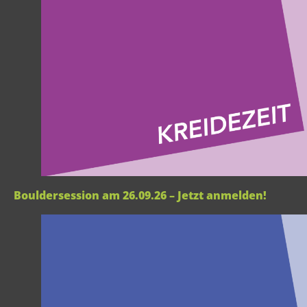
Bouldersession am 26.09.26 – Jetzt anmelden!